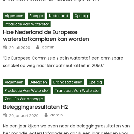
Algemeen
Energie
Nederland
Opslag
Productie Van Waterstof
Hoe Nederland de Europese
waterstofkampioen kan worden
Author
Posted
admin
20 juli 2020
on
“De Europese Commissie ziet in waterstof een onmisbare
schakel op weg naar klimaatneutraliteit in 2050.”
Algemeen
Beleggen
Brandstofcellen
Opslag
Productie Van Waterstof
Transport Van Waterstof
Zon- En Windenergie
Beleggingsresultaten H2
Author
Posted
admin
20 januari 2020
on
Na een jaar kijken we even naar de beleggingsresultaten van
het mandje waterstofaandelen dat ik een jaar geleden voor