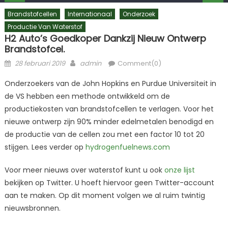
Brandstofcellen
Internationaal
Onderzoek
Productie Van Waterstof
H2 Auto’s Goedkoper Dankzij Nieuw Ontwerp
Brandstofcel.
Posted
Author
28 februari 2019
admin
Comment(0)
on
Onderzoekers van de John Hopkins en Purdue Universiteit in
de VS hebben een methode ontwikkeld om de
productiekosten van brandstofcellen te verlagen. Voor het
nieuwe ontwerp zijn 90% minder edelmetalen benodigd en
de productie van de cellen zou met een factor 10 tot 20
stijgen. Lees verder op
hydrogenfuelnews.com
Voor meer nieuws over waterstof kunt u ook
onze lijst
bekijken op Twitter. U hoeft hiervoor geen Twitter-account
aan te maken. Op dit moment volgen we al ruim twintig
nieuwsbronnen.