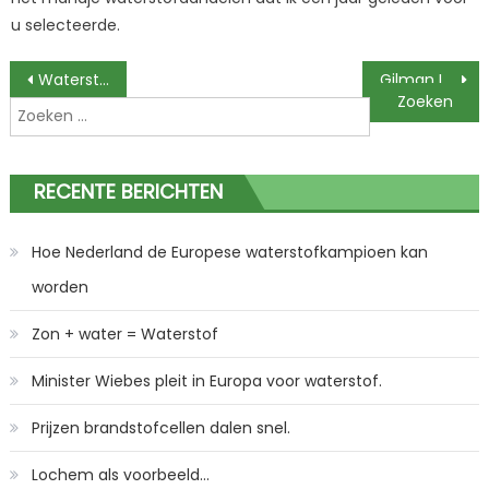
u selecteerde.
Berichtnavigatie
Waterstofproductie met behulp van zonnepanelen.
Gilman Industries toegevoegd aan Twitterlijst.
Zoeken
naar:
RECENTE BERICHTEN
Hoe Nederland de Europese waterstofkampioen kan
worden
Zon + water = Waterstof
Minister Wiebes pleit in Europa voor waterstof.
Prijzen brandstofcellen dalen snel.
Lochem als voorbeeld…