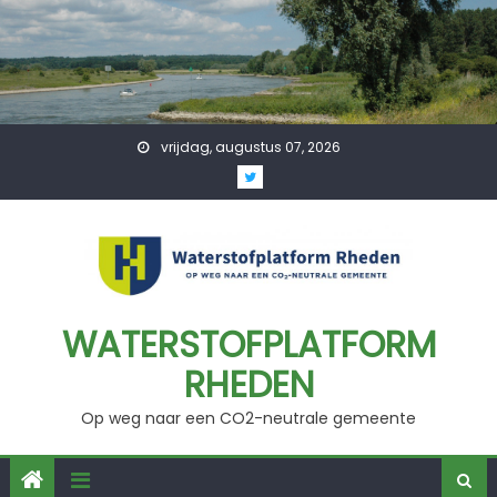
Skip
to
content
vrijdag, augustus 07, 2026
WATERSTOFPLATFORM
RHEDEN
Op weg naar een CO2-neutrale gemeente