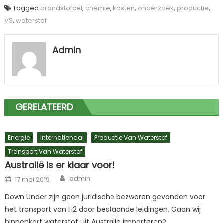
Tagged
brandstofcel
,
chemie
,
kosten
,
onderzoek
,
productie
,
VS
,
waterstof
Admin
GERELATEERD
Energie
Internationaal
Productie Van Waterstof
Transport Van Waterstof
Australië is er klaar voor!
Author
Posted
admin
17 mei 2019
on
Down Under zijn geen juridische bezwaren gevonden voor
het transport van H2 door bestaande leidingen. Gaan wij
binnenkort waterstof uit Australië importeren?