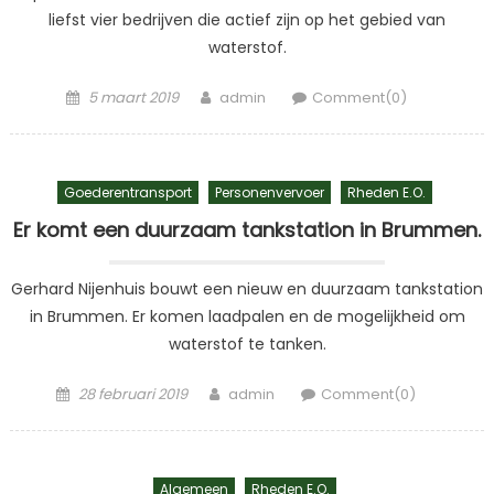
liefst vier bedrijven die actief zijn op het gebied van
waterstof.
Posted
Author
5 maart 2019
admin
Comment(0)
on
Goederentransport
Personenvervoer
Rheden E.o.
Er komt een duurzaam tankstation in Brummen.
Gerhard Nijenhuis bouwt een nieuw en duurzaam tankstation
in Brummen. Er komen laadpalen en de mogelijkheid om
waterstof te tanken.
Posted
Author
28 februari 2019
admin
Comment(0)
on
Algemeen
Rheden E.o.