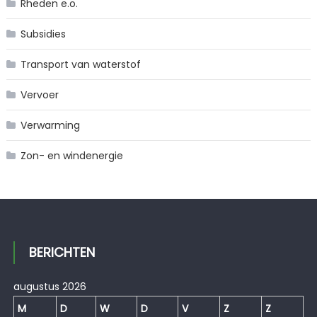
Rheden e.o.
Subsidies
Transport van waterstof
Vervoer
Verwarming
Zon- en windenergie
BERICHTEN
augustus 2026
M
D
W
D
V
Z
Z