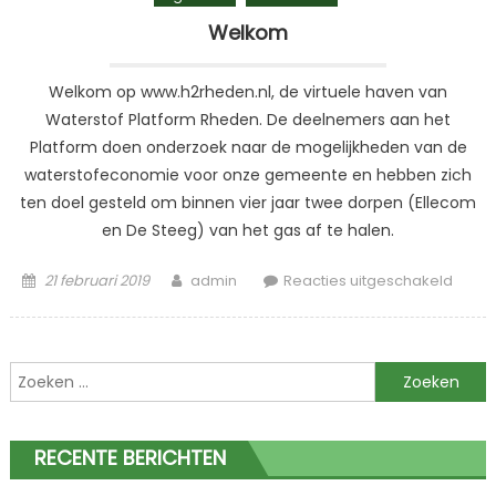
Welkom
Welkom op www.h2rheden.nl, de virtuele haven van
Waterstof Platform Rheden. De deelnemers aan het
Platform doen onderzoek naar de mogelijkheden van de
waterstofeconomie voor onze gemeente en hebben zich
ten doel gesteld om binnen vier jaar twee dorpen (Ellecom
en De Steeg) van het gas af te halen.
Posted
Author
voor
21 februari 2019
admin
Reacties uitgeschakeld
on
Welk
Zoeken
naar:
RECENTE BERICHTEN