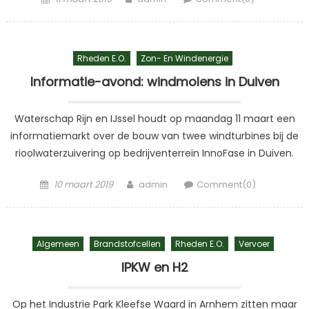
on
Rheden E.o.
Zon- En Windenergie
Informatie-avond: windmolens in Duiven
Waterschap Rijn en IJssel houdt op maandag 11 maart een
informatiemarkt over de bouw van twee windturbines bij de
rioolwaterzuivering op bedrijventerrein InnoFase in Duiven.
Posted
Author
10 maart 2019
admin
Comment(0)
on
Algemeen
Brandstofcellen
Rheden E.o.
Vervoer
IPKW en H2
Op het Industrie Park Kleefse Waard in Arnhem zitten maar