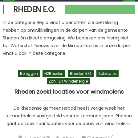
RHEDEN E.O.
In de categorie Regio vindt u berichten die betrekking
hebben op ontwikkelingen in de dorpen van de gemeente
Rheden én directe omgeving. We beperken ons hierbij niet
tot Waterstof. Nieuws over de klimaatteams in onze dorpen
vindt u ook in deze categorie.
Beleggen
H2Rheden
Rheden E.o.
Subsidies
Zon- En Windenergie
Rheden zoekt locaties voor windmolens
De Rhedense gemeenteraad heeft vorige week het
klimaatbeleid vastgesteld voor de komende jaren. Rheden
gaat op zoek naar locaties voor de bouw van windmolens.
Posted
Author
11 maart 2019
admin
Comment(0)