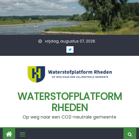
Skip
to
content
vrijdag, augustus 07, 2026
WATERSTOFPLATFORM
RHEDEN
Op weg naar een CO2-neutrale gemeente