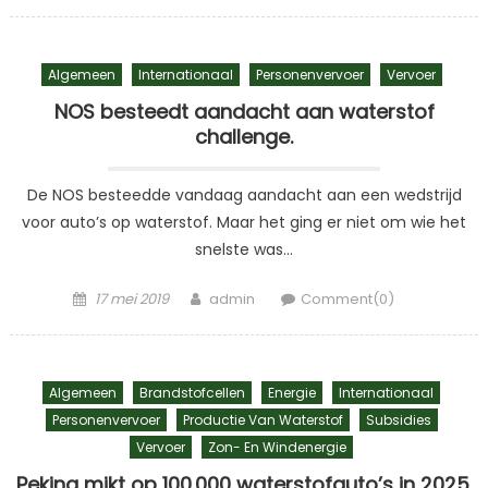
on
Algemeen
Internationaal
Personenvervoer
Vervoer
NOS besteedt aandacht aan waterstof
challenge.
De NOS besteedde vandaag aandacht aan een wedstrijd
voor auto’s op waterstof. Maar het ging er niet om wie het
snelste was…
Posted
Author
17 mei 2019
admin
Comment(0)
on
Algemeen
Brandstofcellen
Energie
Internationaal
Personenvervoer
Productie Van Waterstof
Subsidies
Vervoer
Zon- En Windenergie
Peking mikt op 100.000 waterstofauto’s in 2025.