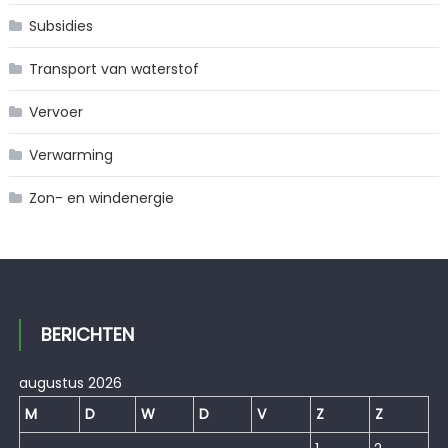
Subsidies
Transport van waterstof
Vervoer
Verwarming
Zon- en windenergie
BERICHTEN
augustus 2026
M
D
W
D
V
Z
Z