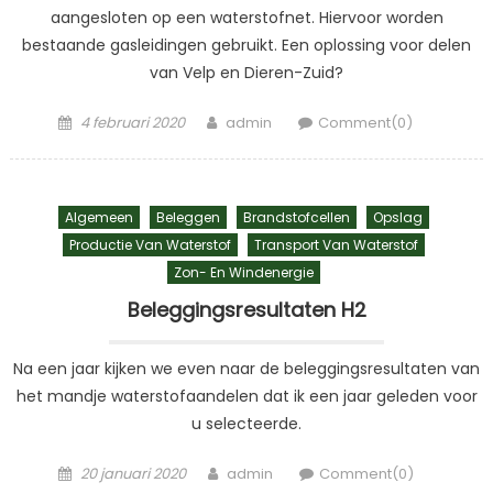
aangesloten op een waterstofnet. Hiervoor worden
bestaande gasleidingen gebruikt. Een oplossing voor delen
van Velp en Dieren-Zuid?
Posted
Author
4 februari 2020
admin
Comment(0)
on
Algemeen
Beleggen
Brandstofcellen
Opslag
Productie Van Waterstof
Transport Van Waterstof
Zon- En Windenergie
Beleggingsresultaten H2
Na een jaar kijken we even naar de beleggingsresultaten van
het mandje waterstofaandelen dat ik een jaar geleden voor
u selecteerde.
Posted
Author
20 januari 2020
admin
Comment(0)