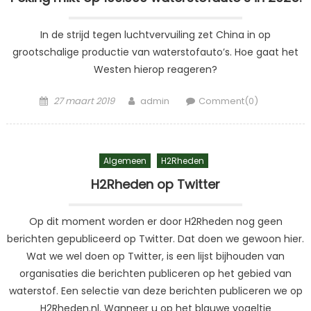
In de strijd tegen luchtvervuiling zet China in op
grootschalige productie van waterstofauto’s. Hoe gaat het
Westen hierop reageren?
Posted
Author
27 maart 2019
admin
Comment(0)
on
Algemeen
H2Rheden
H2Rheden op Twitter
Op dit moment worden er door H2Rheden nog geen
berichten gepubliceerd op Twitter. Dat doen we gewoon hier.
Wat we wel doen op Twitter, is een lijst bijhouden van
organisaties die berichten publiceren op het gebied van
waterstof. Een selectie van deze berichten publiceren we op
H2Rheden.nl. Wanneer u op het blauwe vogeltje