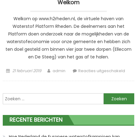
Welkom
Welkom op www.h2rheden.nl, de virtuele haven van
Waterstof Platform Rheden. De deelnemers aan het
Platform doen onderzoek naar de mogelijkheden van de
waterstofeconomie voor onze gemeente en hebben zich
ten doel gesteld om binnen vier jaar twee dorpen (Ellecom
en De Steeg) van het gas af te halen.
Posted
Author
voor
21 februari 2019
admin
Reacties uitgeschakeld
on
Welk
Zoeken
naar:
RECENTE BERICHTEN
Hoe Nederland de Europese waterstofkampioen kan