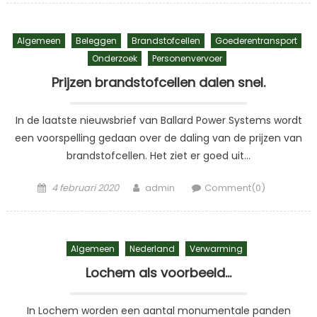
Algemeen
Beleggen
Brandstofcellen
Goederentransport
Onderzoek
Personenvervoer
Prijzen brandstofcellen dalen snel.
In de laatste nieuwsbrief van Ballard Power Systems wordt
een voorspelling gedaan over de daling van de prijzen van
brandstofcellen. Het ziet er goed uit…
Posted
Author
4 februari 2020
admin
Comment(0)
on
Algemeen
Nederland
Verwarming
Lochem als voorbeeld…
In Lochem worden een aantal monumentale panden