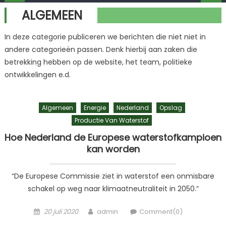
ALGEMEEN
In deze categorie publiceren we berichten die niet niet in
andere categorieën passen. Denk hierbij aan zaken die
betrekking hebben op de website, het team, politieke
ontwikkelingen e.d.
Algemeen
Energie
Nederland
Opslag
Productie Van Waterstof
Hoe Nederland de Europese waterstofkampioen
kan worden
“De Europese Commissie ziet in waterstof een onmisbare
schakel op weg naar klimaatneutraliteit in 2050.”
Posted
Author
20 juli 2020
admin
Comment(0)
on