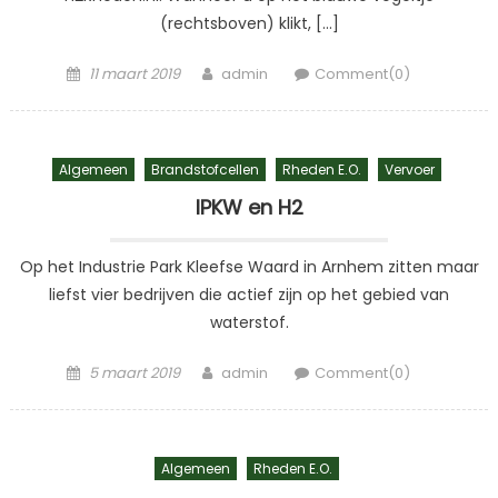
(rechtsboven) klikt, […]
Posted
Author
11 maart 2019
admin
Comment(0)
on
Algemeen
Brandstofcellen
Rheden E.o.
Vervoer
IPKW en H2
Op het Industrie Park Kleefse Waard in Arnhem zitten maar
liefst vier bedrijven die actief zijn op het gebied van
waterstof.
Posted
Author
5 maart 2019
admin
Comment(0)
on
Algemeen
Rheden E.o.