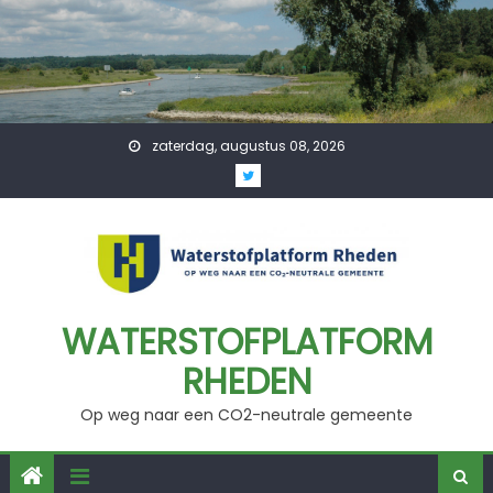
Skip
to
content
zaterdag, augustus 08, 2026
WATERSTOFPLATFORM
RHEDEN
Op weg naar een CO2-neutrale gemeente