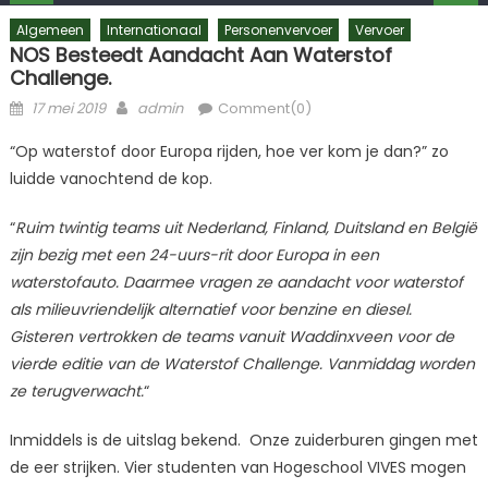
Algemeen
Internationaal
Personenvervoer
Vervoer
NOS Besteedt Aandacht Aan Waterstof
Challenge.
Posted
Author
17 mei 2019
admin
Comment(0)
on
“Op waterstof door Europa rijden, hoe ver kom je dan?” zo
luidde vanochtend de kop.
“
Ruim twintig teams uit Nederland, Finland, Duitsland en België
zijn bezig met een 24-uurs-rit door Europa in een
waterstofauto. Daarmee vragen ze aandacht voor waterstof
als milieuvriendelijk alternatief voor benzine en diesel.
Gisteren vertrokken de teams vanuit Waddinxveen voor de
vierde editie van de Waterstof Challenge. Vanmiddag worden
ze terugverwacht.
“
Inmiddels is de uitslag bekend. Onze zuiderburen gingen met
de eer strijken. Vier studenten van Hogeschool VIVES mogen