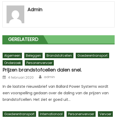
Admin
GERELATEERD
Algemeen
Beleggen
Brandstofcellen
Goederentransport
Onderzoek
Personenvervoer
Prijzen brandstofcellen dalen snel.
Author
Posted
admin
4 februari 2020
on
In de laatste nieuwsbrief van Ballard Power Systems wordt
een voorspelling gedaan over de daling van de prijzen van
brandstofcellen. Het ziet er goed uit…
Goederentransport
Internationaal
Personenvervoer
Vervoer