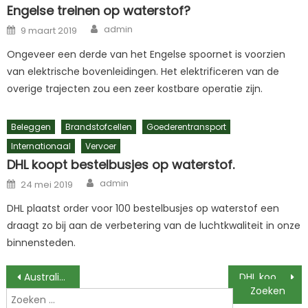
Engelse treinen op waterstof?
Author
Posted
admin
9 maart 2019
on
Ongeveer een derde van het Engelse spoornet is voorzien
van elektrische bovenleidingen. Het elektrificeren van de
overige trajecten zou een zeer kostbare operatie zijn.
Beleggen
Brandstofcellen
Goederentransport
Internationaal
Vervoer
DHL koopt bestelbusjes op waterstof.
Author
Posted
admin
24 mei 2019
on
DHL plaatst order voor 100 bestelbusjes op waterstof een
draagt zo bij aan de verbetering van de luchtkwaliteit in onze
binnensteden.
Berichtnavigatie
Australië is er klaar voor!
DHL koopt bestelbusjes op waterstof.
Zoeken