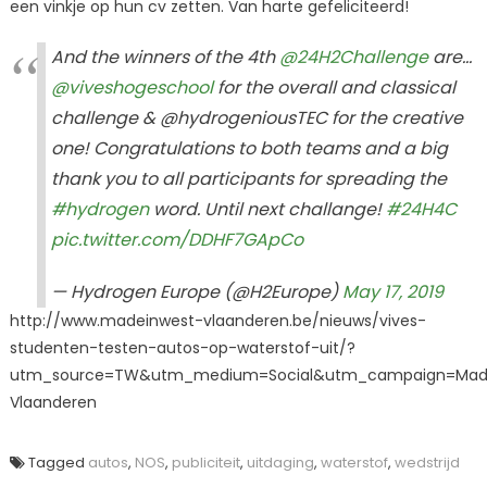
een vinkje op hun cv zetten. Van harte gefeliciteerd!
And the winners of the 4th
@24H2Challenge
are…
@viveshogeschool
for the overall and classical
challenge & @hydrogeniousTEC for the creative
one! Congratulations to both teams and a big
thank you to all participants for spreading the
#hydrogen
word. Until next challange!
#24H4C
pic.twitter.com/DDHF7GApCo
— Hydrogen Europe (@H2Europe)
May 17, 2019
http://www.madeinwest-vlaanderen.be/nieuws/vives-
studenten-testen-autos-op-waterstof-uit/?
utm_source=TW&utm_medium=Social&utm_campaign=Mad
Vlaanderen
Tagged
autos
,
NOS
,
publiciteit
,
uitdaging
,
waterstof
,
wedstrijd