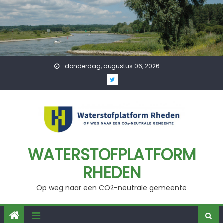
Skip
to
content
donderdag, augustus 06, 2026
WATERSTOFPLATFORM
RHEDEN
Op weg naar een CO2-neutrale gemeente