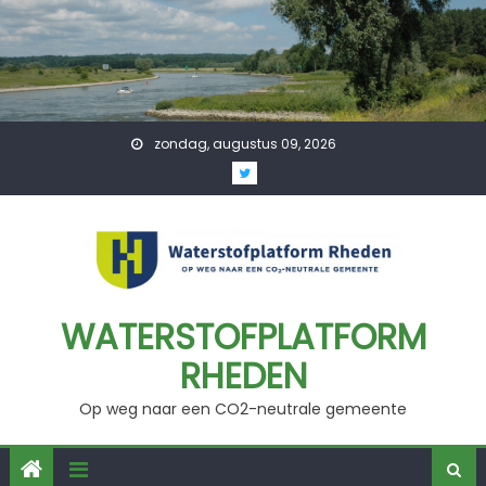
Skip
to
content
zondag, augustus 09, 2026
WATERSTOFPLATFORM
RHEDEN
Op weg naar een CO2-neutrale gemeente