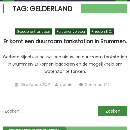
TAG:
GELDERLAND
Goederentransport
Personenvervoer
Rheden E.o.
Er komt een duurzaam tankstation in Brummen.
Gerhard Nijenhuis bouwt een nieuw en duurzaam tankstation
in Brummen. Er komen laadpalen en de mogelijkheid om
waterstof te tanken.
Posted
Author
28 februari 2019
admin
Comment(0)
on
Zoeken
naar: