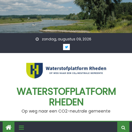
Skip
to
content
zondag, augustus 09, 2026
WATERSTOFPLATFORM
RHEDEN
Op weg naar een CO2-neutrale gemeente