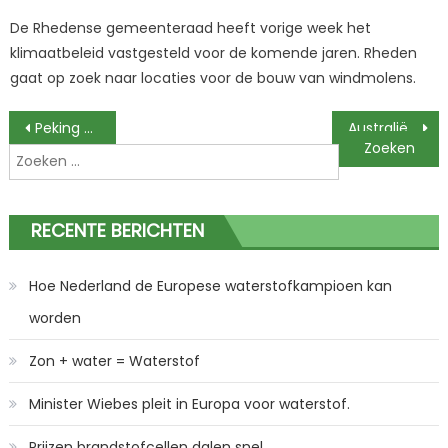
on
De Rhedense gemeenteraad heeft vorige week het
klimaatbeleid vastgesteld voor de komende jaren. Rheden
gaat op zoek naar locaties voor de bouw van windmolens.
Berichtnavigatie
Peking mikt op 100.000 waterstofauto’s in 2025.
Australië is er klaar voor!
Zoeken
naar:
RECENTE BERICHTEN
Hoe Nederland de Europese waterstofkampioen kan
worden
Zon + water = Waterstof
Minister Wiebes pleit in Europa voor waterstof.
Prijzen brandstofcellen dalen snel.