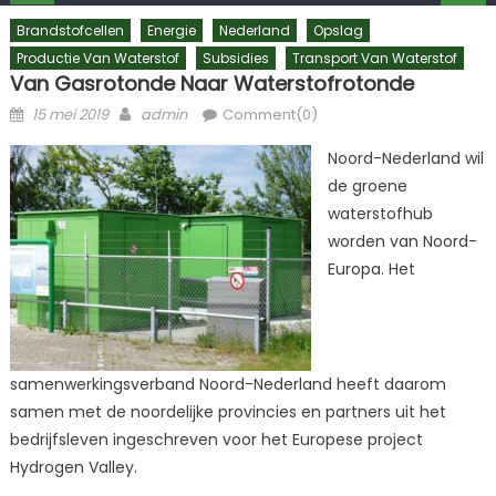
Brandstofcellen
Energie
Nederland
Opslag
Productie Van Waterstof
Subsidies
Transport Van Waterstof
Van Gasrotonde Naar Waterstofrotonde
Posted
Author
15 mei 2019
admin
Comment(0)
on
Noord-Nederland wil
de groene
waterstofhub
worden van Noord-
Europa. Het
samenwerkingsverband Noord-Nederland heeft daarom
samen met de noordelijke provincies en partners uit het
bedrijfsleven ingeschreven voor het Europese project
Hydrogen Valley.