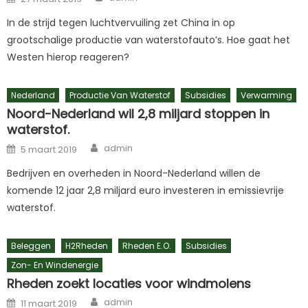
on
In de strijd tegen luchtvervuiling zet China in op
grootschalige productie van waterstofauto’s. Hoe gaat het
Westen hierop reageren?
Nederland
Productie Van Waterstof
Subsidies
Verwarming
Noord-Nederland wil 2,8 miljard stoppen in
waterstof.
Author
Posted
admin
5 maart 2019
on
Bedrijven en overheden in Noord-Nederland willen de
komende 12 jaar 2,8 miljard euro investeren in emissievrije
waterstof.
Beleggen
H2Rheden
Rheden E.o.
Subsidies
Zon- En Windenergie
Rheden zoekt locaties voor windmolens
Author
Posted
admin
11 maart 2019