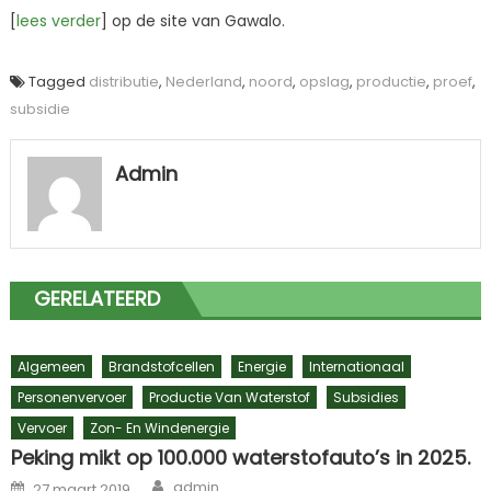
[
lees verder
] op de site van Gawalo.
Tagged
distributie
,
Nederland
,
noord
,
opslag
,
productie
,
proef
,
subsidie
Admin
GERELATEERD
Algemeen
Brandstofcellen
Energie
Internationaal
Personenvervoer
Productie Van Waterstof
Subsidies
Vervoer
Zon- En Windenergie
Peking mikt op 100.000 waterstofauto’s in 2025.
Author
Posted
admin
27 maart 2019